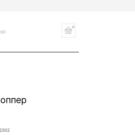
0
-90
оппер
2302