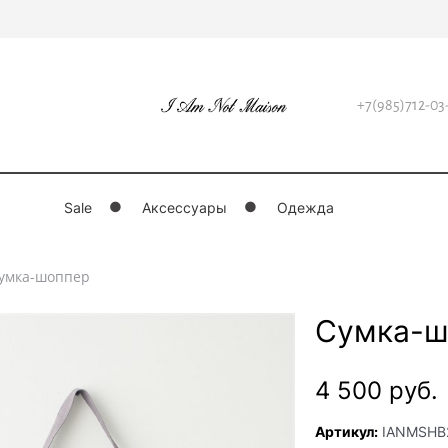
+7(985)712-03
Sale
Аксессуары
Одежда
умка-шоппер
Сумка-ш
4 500
 руб.
Артикул:
IANMSHB