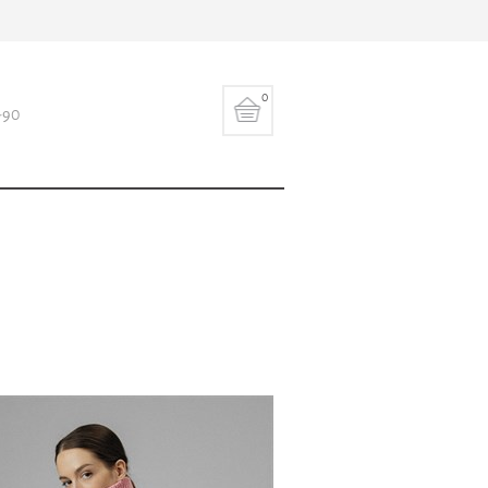
0
-90