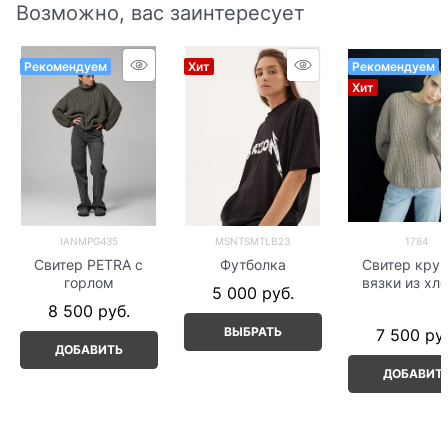
Возможно, вас заинтересует
Рекомендуем
Хит
Рекомендуем
Хит
IANMPG435
MSNTSMTLB23
1784
Свитер PETRA с
Футболка
Свитер кру
горлом
вязки из хл
5 000
 руб.
8 500
 руб.
ВЫБРАТЬ
7 500
 ру
ДОБАВИТЬ
ДОБАВИТ